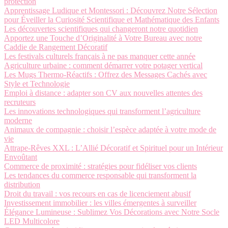
protection
Apprentissage Ludique et Montessori : Découvrez Notre Sélection
pour Éveiller la Curiosité Scientifique et Mathématique des Enfants
Les découvertes scientifiques qui changeront notre quotidien
Apportez une Touche d’Originalité à Votre Bureau avec notre
Caddie de Rangement Décoratif
Les festivals culturels français à ne pas manquer cette année
Agriculture urbaine : comment démarrer votre potager vertical
Les Mugs Thermo-Réactifs : Offrez des Messages Cachés avec
Style et Technologie
Emploi à distance : adapter son CV aux nouvelles attentes des
recruteurs
Les innovations technologiques qui transforment l’agriculture
moderne
Animaux de compagnie : choisir l’espèce adaptée à votre mode de
vie
Attrape-Rêves XXL : L’Allié Décoratif et Spirituel pour un Intérieur
Envoûtant
Commerce de proximité : stratégies pour fidéliser vos clients
Les tendances du commerce responsable qui transforment la
distribution
Droit du travail : vos recours en cas de licenciement abusif
Investissement immobilier : les villes émergentes à surveiller
Élégance Lumineuse : Sublimez Vos Décorations avec Notre Socle
LED Multicolore