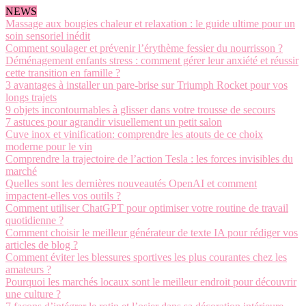
NEWS
Massage aux bougies chaleur et relaxation : le guide ultime pour un
soin sensoriel inédit
Comment soulager et prévenir l’érythème fessier du nourrisson ?
Déménagement enfants stress : comment gérer leur anxiété et réussir
cette transition en famille ?
3 avantages à installer un pare-brise sur Triumph Rocket pour vos
longs trajets
9 objets incontournables à glisser dans votre trousse de secours
7 astuces pour agrandir visuellement un petit salon
Cuve inox et vinification: comprendre les atouts de ce choix
moderne pour le vin
Comprendre la trajectoire de l’action Tesla : les forces invisibles du
marché
Quelles sont les dernières nouveautés OpenAI et comment
impactent-elles vos outils ?
Comment utiliser ChatGPT pour optimiser votre routine de travail
quotidienne ?
Comment choisir le meilleur générateur de texte IA pour rédiger vos
articles de blog ?
Comment éviter les blessures sportives les plus courantes chez les
amateurs ?
Pourquoi les marchés locaux sont le meilleur endroit pour découvrir
une culture ?