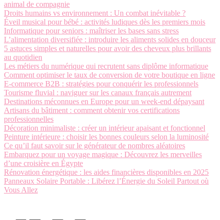
animal de compagnie
Droits humains vs environnement : Un combat inévitable ?
Éveil musical pour bébé : activités ludiques dès les premiers mois
Informatique pour seniors : maîtriser les bases sans stress
L’alimentation diversifiée : introduire les aliments solides en douceur
5 astuces simples et naturelles pour avoir des cheveux plus brillants
au quotidien
Les métiers du numérique qui recrutent sans diplôme informatique
Comment optimiser le taux de conversion de votre boutique en ligne
E-commerce B2B : stratégies pour conquérir les professionnels
Tourisme fluvial : naviguer sur les canaux français autrement
Destinations méconnues en Europe pour un week-end dépaysant
Artisans du bâtiment : comment obtenir vos certifications
professionnelles
Décoration minimaliste : créer un intérieur apaisant et fonctionnel
Peinture intérieure : choisir les bonnes couleurs selon la luminosité
Ce qu’il faut savoir sur le générateur de nombres aléatoires
Embarquez pour un voyage magique : Découvrez les merveilles
d’une croisière en Égypte
Rénovation énergétique : les aides financières disponibles en 2025
Panneaux Solaire Portable : Libérez l’Énergie du Soleil Partout où
Vous Allez