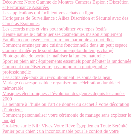
Découvrez Notre Gamme de Montres Caméras Espion : Discrétion
et Performance Assurées
Les applications qui facilitent vos achats en ligne
Horlogeries de Surveillance : Alliez Discrétion et Sécurité avec des
Caméras Espionnes
Les accords mets et vins pour sublimer vos repas festifs
Beauté naturelle : fabriquer ses cosmétiques maison simplement
Famille recomposée : construire une harmonie au quotidien
Comment aménager une cuisine fonctionnelle dans un petit espace
Comment intégrer le sport dans un emploi du temps chargé
Photographie de portrait : maîtriser la lumière naturelle
Sport en plein air : équipements essentiels pour débuter la randonnée
Comment monétiser votre passion pour la photographie
professionnelle
Les actifs végétaux qui révolutionnent les soins de la peau
Mariage éco-responsable : organiser une célébration durable et
mémorable
Musiques électroniques : l’évolution des genres depuis les années
2000
La peinture à l’huile ou l’art de donner du cachet à votre décoration
d’intérieur
Comment personnaliser votre cérémonie de mariage sans exploser le
budget
Croisière sur le Nil : Vivez Votre Rêve Égyptien en Toute Sérénité
Panier pour chien : un incontournable pour le confort de votre