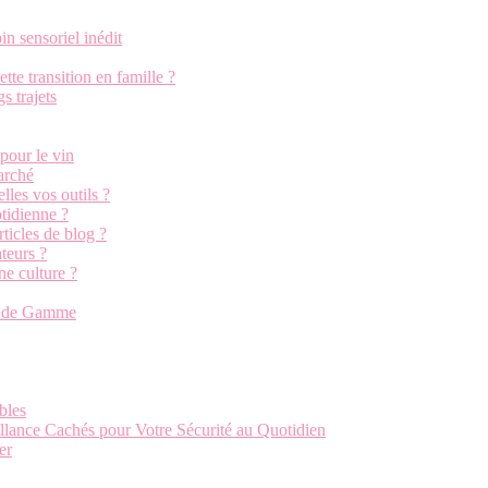
in sensoriel inédit
te transition en famille ?
s trajets
pour le vin
marché
les vos outils ?
tidienne ?
ticles de blog ?
teurs ?
ne culture ?
ut de Gamme
bles
llance Cachés pour Votre Sécurité au Quotidien
er