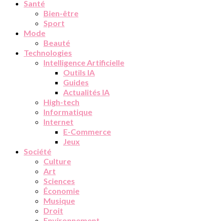
Santé
Bien-être
Sport
Mode
Beauté
Technologies
Intelligence Artificielle
Outils IA
Guides
Actualités IA
High-tech
Informatique
Internet
E-Commerce
Jeux
Société
Culture
Art
Sciences
Économie
Musique
Droit
Environnement