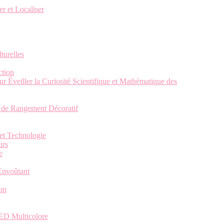
r et Localiser
turelles
ction
 Éveiller la Curiosité Scientifique et Mathématique des
e de Rangement Décoratif
et Technologie
urs
e
 Envoûtant
ion
ED Multicolore