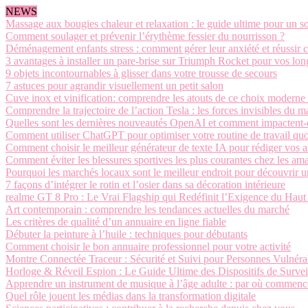
NEWS
Massage aux bougies chaleur et relaxation : le guide ultime pour un so
Comment soulager et prévenir l’érythème fessier du nourrisson ?
Déménagement enfants stress : comment gérer leur anxiété et réussir cet
3 avantages à installer un pare-brise sur Triumph Rocket pour vos long
9 objets incontournables à glisser dans votre trousse de secours
7 astuces pour agrandir visuellement un petit salon
Cuve inox et vinification: comprendre les atouts de ce choix moderne 
Comprendre la trajectoire de l’action Tesla : les forces invisibles du 
Quelles sont les dernières nouveautés OpenAI et comment impactent-el
Comment utiliser ChatGPT pour optimiser votre routine de travail quo
Comment choisir le meilleur générateur de texte IA pour rédiger vos ar
Comment éviter les blessures sportives les plus courantes chez les ama
Pourquoi les marchés locaux sont le meilleur endroit pour découvrir u
7 façons d’intégrer le rotin et l’osier dans sa décoration intérieure
realme GT 8 Pro : Le Vrai Flagship qui Redéfinit l’Exigence du Ha
Art contemporain : comprendre les tendances actuelles du marché
Les critères de qualité d’un annuaire en ligne fiable
Débuter la peinture à l’huile : techniques pour débutants
Comment choisir le bon annuaire professionnel pour votre activité
Montre Connectée Traceur : Sécurité et Suivi pour Personnes Vulnéra
Horloge & Réveil Espion : Le Guide Ultime des Dispositifs de Survei
Apprendre un instrument de musique à l’âge adulte : par où commenc
Quel rôle jouent les médias dans la transformation digitale