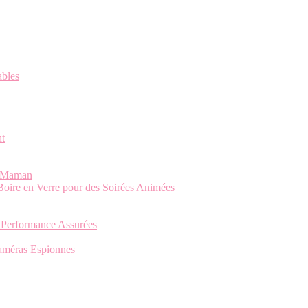
ables
nt
re Maman
Boire en Verre pour des Soirées Animées
 Performance Assurées
 Caméras Espionnes