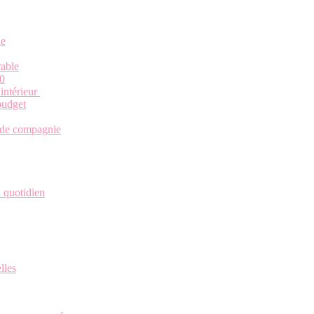
le
rable
00
’intérieur
budget
l de compagnie
u quotidien
lles