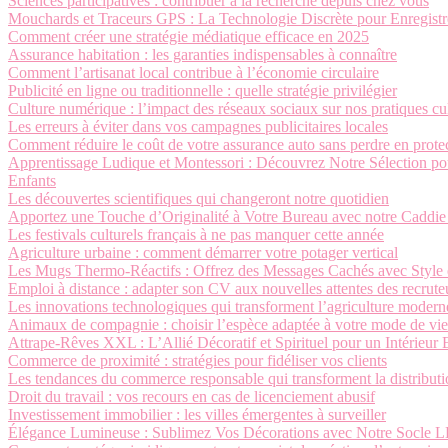
Sciences participatives : contribuer à la recherche depuis chez vous
Mouchards et Traceurs GPS : La Technologie Discrète pour Enregistre
Comment créer une stratégie médiatique efficace en 2025
Assurance habitation : les garanties indispensables à connaître
Comment l’artisanat local contribue à l’économie circulaire
Publicité en ligne ou traditionnelle : quelle stratégie privilégier
Culture numérique : l’impact des réseaux sociaux sur nos pratiques cul
Les erreurs à éviter dans vos campagnes publicitaires locales
Comment réduire le coût de votre assurance auto sans perdre en prote
Apprentissage Ludique et Montessori : Découvrez Notre Sélection pour
Enfants
Les découvertes scientifiques qui changeront notre quotidien
Apportez une Touche d’Originalité à Votre Bureau avec notre Caddi
Les festivals culturels français à ne pas manquer cette année
Agriculture urbaine : comment démarrer votre potager vertical
Les Mugs Thermo-Réactifs : Offrez des Messages Cachés avec Style 
Emploi à distance : adapter son CV aux nouvelles attentes des recrute
Les innovations technologiques qui transforment l’agriculture modern
Animaux de compagnie : choisir l’espèce adaptée à votre mode de vie
Attrape-Rêves XXL : L’Allié Décoratif et Spirituel pour un Intérieur
Commerce de proximité : stratégies pour fidéliser vos clients
Les tendances du commerce responsable qui transforment la distribut
Droit du travail : vos recours en cas de licenciement abusif
Investissement immobilier : les villes émergentes à surveiller
Élégance Lumineuse : Sublimez Vos Décorations avec Notre Socle L