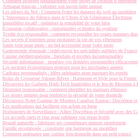
Comment protéger juridiquement votre projet de création d’entreprise
Artisanat français : valoriser son savoir-faire unique
Les pièges du Net : Comment éviter les dangers du web au quotidien
L’Importance du Silence dans le Choix d’un Générateur Électrique
Immobilier locatif : optimiser la rentabilité de votre bien
Économie collaborative : opportunités et limites du système
Textile éco-responsable : comment reconnaître les vraies marques dur
Les secrets d’entretien pour prolonger la vie de vos vêtements
Saute-vent pour moto : un bel accessoire pour votre moto
Gastronomie régionale : redécouvrir les spécialités oubliées de France
Cuisine méditerranéenne : bienfaits et recettes incontournables
Sécurité informatique : protéger vos données personnelles efficaceme
Les secteurs économiques porteurs pour les prochaines années
Cadeaux personnalisés : idées originales pour marquer les esprits
Bolas de Grossesse Attrape-Rêves : Harmonie et Style pour la Futu
Découvrez les Gadgets High-Tech Inattendus et le Jeu de Morpion à 
Shopping responsable : comment identifier les marques éthiques
Les gestes simples pour renforcer la sécurité de votre domicile
Découvrez Notre Gamme de Montres Caméras Espion : Discrétion et
Les applications qui facilitent vos achats en ligne
Horlogeries de Surveillance : Alliez Discrétion et Sécurité avec des
Les accords mets et vins pour sublimer vos repas festifs
Beauté naturelle : fabriquer ses cosmétiques maison simplement
Famille recomposée : construire une harmonie au quotidien
Comment aménager une cuisine fonctionnelle dans un petit espace