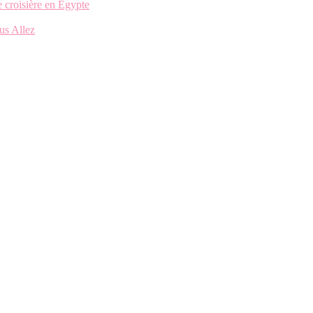
 croisière en Égypte
us Allez