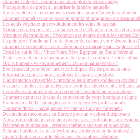
Comment intégrer le sport dans un emploi du temps chargé
Photographie de portrait : maîtriser la lumière naturelle
Sport en plein air : équipements essentiels pour débuter la randonnée
Comment monétiser votre passion pour la photographie professionnel
Les actifs végétaux qui révolutionnent les soins de la peau
Mariage éco-responsable : organiser une célébration durable et mémo
Musiques électroniques : l’évolution des genres depuis les années 20
La peinture à l’huile ou l’art de donner du cachet à votre décoration d
Comment personnaliser votre cérémonie de mariage sans exploser le 
Croisière sur le Nil : Vivez Votre Rêve Égyptien en Toute Sérénité
Panier pour chien : un incontournable pour le confort de votre anima
Droits humains vs environnement : Un combat inévitable ?
Éveil musical pour bébé : activités ludiques dès les premiers mois
Informatique pour seniors : maîtriser les bases sans stress
L’alimentation diversifiée : introduire les aliments solides en douceur
5 astuces simples et naturelles pour avoir des cheveux plus brillants a
Les métiers du numérique qui recrutent sans diplôme informatique
Comment optimiser le taux de conversion de votre boutique en ligne
E-commerce B2B : stratégies pour conquérir les professionnels
Tourisme fluvial : naviguer sur les canaux français autrement
Destinations méconnues en Europe pour un week-end dépaysant
Artisans du bâtiment : comment obtenir vos certifications professionne
Décoration minimaliste : créer un intérieur apaisant et fonctionnel
Peinture intérieure : choisir les bonnes couleurs selon la luminosité
Ce qu’il faut savoir sur le générateur de nombres aléatoires