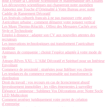
pour Éveiller la Curiosité Scientifique et Mathématique des Enfants
Les découvertes scientifiques qui changeront notre quotidien
Apportez une Touche d’Originalité à Votre Bureau avec notre
Caddie de Rangement Décoratif
Les festivals culturels français à ne pas manquer cette année
Agriculture urbaine : comment démarrer votre potager vertical
Les Mugs Thermo-Réactifs : Offrez des Messages Cachés avec
Style et Technologie
Emploi à distance : adapter son CV aux nouvelles attentes des
recruteurs
Les innovations technologiques qui transforment l’agriculture
moderne
Animaux de compagnie : choisir l’espèce adaptée à votre mode de
vie
Attrape-Rêves XXL : L’Allié Décoratif et Spirituel pour un Intérieur
Envoûtant
Commerce de proximité : stratégies pour fidéliser vos clients
Les tendances du commerce responsable qui transforment la
distribution
Droit du travail : vos recours en cas de licenciement abusif
Investissement immobilier : les villes émergentes à surveiller
Élégance Lumineuse : Sublimez Vos Décorations avec Notre Socle
LED Multicolore
Comment protéger juridiquement votre projet de création
d’entreprise