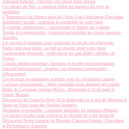
Artisanat français : valoriser son savoir-faire unique
Les pièges du Net : Comment éviter les dangers du web au
quotidien
L’Importance du Silence dans le Choix d’un Générateur Électrique
Immobilier locatif : optimiser la rentabilité de votre bien
Économie collaborative : opportunités et limites du système
Textile éco-responsable : comment reconnaître les vraies marques
durables
Les secrets d’entretien pour prolonger la vie de vos vêtements
Saute-vent pour moto : un bel accessoire pour votre moto
Gastronomie régionale : redécouvrir les spécialités oubliées de
France
Cuisine méditerranéenne : bienfaits et recettes incontournables
Sécurité informatique : protéger vos données personnelles
efficacement
Les secteurs économiques porteurs pour les prochaines années
Cadeaux personnalisés : idées originales pour marquer les esprits
Bolas de Grossesse Attrape-Rêves : Harmonie et Style pour la
Future Maman
Découvrez les Gadgets High-Tech Inattendus et le Jeu de Morpion à
Boire en Verre pour des Soirées Animées
Shopping responsable : comment identifier les marques éthiques
Les gestes simples pour renforcer la sécurité de votre domicile
Découvrez Notre Gamme de Montres Caméras Espion : Discrétion
et Performance Assurées