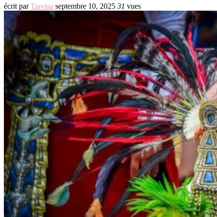
écrit par
Tiavina
septembre 10, 2025
31
vues