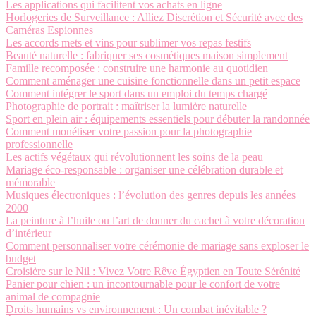
Les applications qui facilitent vos achats en ligne
Horlogeries de Surveillance : Alliez Discrétion et Sécurité avec des
Caméras Espionnes
Les accords mets et vins pour sublimer vos repas festifs
Beauté naturelle : fabriquer ses cosmétiques maison simplement
Famille recomposée : construire une harmonie au quotidien
Comment aménager une cuisine fonctionnelle dans un petit espace
Comment intégrer le sport dans un emploi du temps chargé
Photographie de portrait : maîtriser la lumière naturelle
Sport en plein air : équipements essentiels pour débuter la randonnée
Comment monétiser votre passion pour la photographie
professionnelle
Les actifs végétaux qui révolutionnent les soins de la peau
Mariage éco-responsable : organiser une célébration durable et
mémorable
Musiques électroniques : l’évolution des genres depuis les années
2000
La peinture à l’huile ou l’art de donner du cachet à votre décoration
d’intérieur
Comment personnaliser votre cérémonie de mariage sans exploser le
budget
Croisière sur le Nil : Vivez Votre Rêve Égyptien en Toute Sérénité
Panier pour chien : un incontournable pour le confort de votre
animal de compagnie
Droits humains vs environnement : Un combat inévitable ?