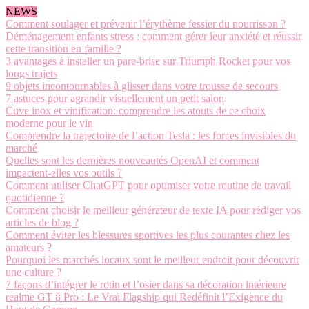
NEWS
Comment soulager et prévenir l’érythème fessier du nourrisson ?
Déménagement enfants stress : comment gérer leur anxiété et réussir
cette transition en famille ?
3 avantages à installer un pare-brise sur Triumph Rocket pour vos
longs trajets
9 objets incontournables à glisser dans votre trousse de secours
7 astuces pour agrandir visuellement un petit salon
Cuve inox et vinification: comprendre les atouts de ce choix
moderne pour le vin
Comprendre la trajectoire de l’action Tesla : les forces invisibles du
marché
Quelles sont les dernières nouveautés OpenAI et comment
impactent-elles vos outils ?
Comment utiliser ChatGPT pour optimiser votre routine de travail
quotidienne ?
Comment choisir le meilleur générateur de texte IA pour rédiger vos
articles de blog ?
Comment éviter les blessures sportives les plus courantes chez les
amateurs ?
Pourquoi les marchés locaux sont le meilleur endroit pour découvrir
une culture ?
7 façons d’intégrer le rotin et l’osier dans sa décoration intérieure
realme GT 8 Pro : Le Vrai Flagship qui Redéfinit l’Exigence du