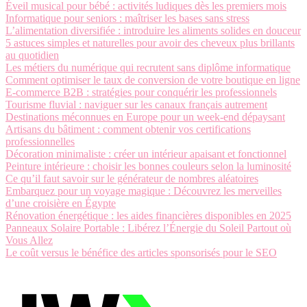
Éveil musical pour bébé : activités ludiques dès les premiers mois
Informatique pour seniors : maîtriser les bases sans stress
L’alimentation diversifiée : introduire les aliments solides en douceur
5 astuces simples et naturelles pour avoir des cheveux plus brillants
au quotidien
Les métiers du numérique qui recrutent sans diplôme informatique
Comment optimiser le taux de conversion de votre boutique en ligne
E-commerce B2B : stratégies pour conquérir les professionnels
Tourisme fluvial : naviguer sur les canaux français autrement
Destinations méconnues en Europe pour un week-end dépaysant
Artisans du bâtiment : comment obtenir vos certifications
professionnelles
Décoration minimaliste : créer un intérieur apaisant et fonctionnel
Peinture intérieure : choisir les bonnes couleurs selon la luminosité
Ce qu’il faut savoir sur le générateur de nombres aléatoires
Embarquez pour un voyage magique : Découvrez les merveilles
d’une croisière en Égypte
Rénovation énergétique : les aides financières disponibles en 2025
Panneaux Solaire Portable : Libérez l’Énergie du Soleil Partout où
Vous Allez
Le coût versus le bénéfice des articles sponsorisés pour le SEO