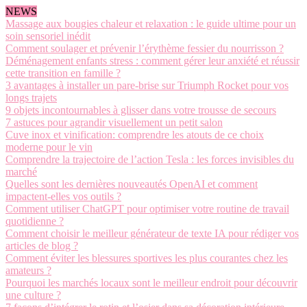
NEWS
Massage aux bougies chaleur et relaxation : le guide ultime pour un
soin sensoriel inédit
Comment soulager et prévenir l’érythème fessier du nourrisson ?
Déménagement enfants stress : comment gérer leur anxiété et réussir
cette transition en famille ?
3 avantages à installer un pare-brise sur Triumph Rocket pour vos
longs trajets
9 objets incontournables à glisser dans votre trousse de secours
7 astuces pour agrandir visuellement un petit salon
Cuve inox et vinification: comprendre les atouts de ce choix
moderne pour le vin
Comprendre la trajectoire de l’action Tesla : les forces invisibles du
marché
Quelles sont les dernières nouveautés OpenAI et comment
impactent-elles vos outils ?
Comment utiliser ChatGPT pour optimiser votre routine de travail
quotidienne ?
Comment choisir le meilleur générateur de texte IA pour rédiger vos
articles de blog ?
Comment éviter les blessures sportives les plus courantes chez les
amateurs ?
Pourquoi les marchés locaux sont le meilleur endroit pour découvrir
une culture ?