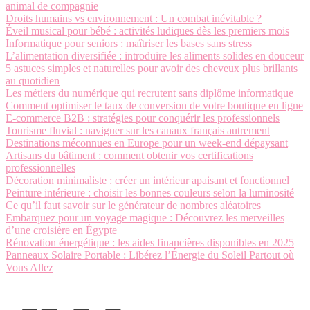
animal de compagnie
Droits humains vs environnement : Un combat inévitable ?
Éveil musical pour bébé : activités ludiques dès les premiers mois
Informatique pour seniors : maîtriser les bases sans stress
L’alimentation diversifiée : introduire les aliments solides en douceur
5 astuces simples et naturelles pour avoir des cheveux plus brillants
au quotidien
Les métiers du numérique qui recrutent sans diplôme informatique
Comment optimiser le taux de conversion de votre boutique en ligne
E-commerce B2B : stratégies pour conquérir les professionnels
Tourisme fluvial : naviguer sur les canaux français autrement
Destinations méconnues en Europe pour un week-end dépaysant
Artisans du bâtiment : comment obtenir vos certifications
professionnelles
Décoration minimaliste : créer un intérieur apaisant et fonctionnel
Peinture intérieure : choisir les bonnes couleurs selon la luminosité
Ce qu’il faut savoir sur le générateur de nombres aléatoires
Embarquez pour un voyage magique : Découvrez les merveilles
d’une croisière en Égypte
Rénovation énergétique : les aides financières disponibles en 2025
Panneaux Solaire Portable : Libérez l’Énergie du Soleil Partout où
Vous Allez