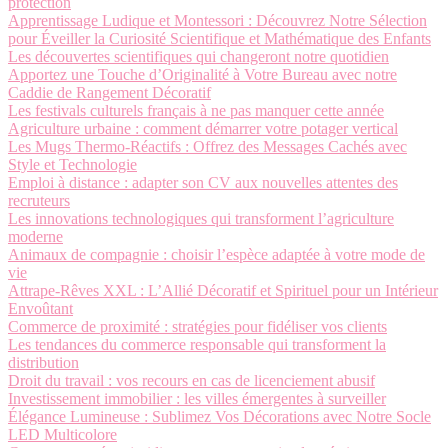
protection
Apprentissage Ludique et Montessori : Découvrez Notre Sélection
pour Éveiller la Curiosité Scientifique et Mathématique des Enfants
Les découvertes scientifiques qui changeront notre quotidien
Apportez une Touche d’Originalité à Votre Bureau avec notre
Caddie de Rangement Décoratif
Les festivals culturels français à ne pas manquer cette année
Agriculture urbaine : comment démarrer votre potager vertical
Les Mugs Thermo-Réactifs : Offrez des Messages Cachés avec
Style et Technologie
Emploi à distance : adapter son CV aux nouvelles attentes des
recruteurs
Les innovations technologiques qui transforment l’agriculture
moderne
Animaux de compagnie : choisir l’espèce adaptée à votre mode de
vie
Attrape-Rêves XXL : L’Allié Décoratif et Spirituel pour un Intérieur
Envoûtant
Commerce de proximité : stratégies pour fidéliser vos clients
Les tendances du commerce responsable qui transforment la
distribution
Droit du travail : vos recours en cas de licenciement abusif
Investissement immobilier : les villes émergentes à surveiller
Élégance Lumineuse : Sublimez Vos Décorations avec Notre Socle
LED Multicolore