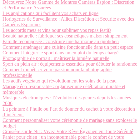
Découvrez Notre Gamme de Montres Caméras Espion : Discrétion
et Performance Assurées
Les applications qui facilitent vos achats en ligne
Horlogeries de Surveillance : Alliez Discrétion et Sécurité avec des
Caméras Espionnes
Les accords mets et vins pour sublimer vos repas festifs
Beauté naturelle : fabriquer ses cosmétiques maison simplement
Famille recomposée : construire une harmonie au quotidien
Comment aménager une cuisine fonctionnelle dans un petit espace
Comment intégrer le sport dans un emploi du temps chargé
Photographie de portrait : maîtriser la lumière naturelle
Sport en plein air : équipements essentiels pour débuter la randonnée
Comment monétiser votre passion pour la photographie
professionnelle
Les actifs végétaux qui révolutionnent les soins de la peau
Mariage éco-responsable : organiser une célébration durable et
mémorable
Musiques électroniques : l’évolution des genres depuis les années
2000
La peinture à l’huile ou l’art de donner du cachet à votre décoration
d’intérieur
Comment personnaliser votre cérémonie de mariage sans exploser le
budget
Croisière sur le Nil : Vivez Votre Rêve Égyptien en Toute Sérénité
Panier pour chien : un incontournable pour le confort de votre