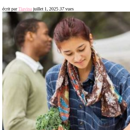
écrit par
Tiavina
juillet 1, 2025
37
vues