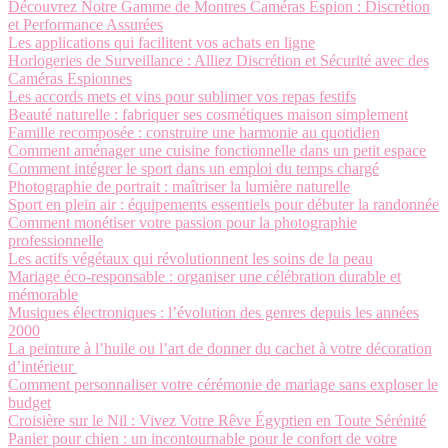
Découvrez Notre Gamme de Montres Caméras Espion : Discrétion
et Performance Assurées
Les applications qui facilitent vos achats en ligne
Horlogeries de Surveillance : Alliez Discrétion et Sécurité avec des
Caméras Espionnes
Les accords mets et vins pour sublimer vos repas festifs
Beauté naturelle : fabriquer ses cosmétiques maison simplement
Famille recomposée : construire une harmonie au quotidien
Comment aménager une cuisine fonctionnelle dans un petit espace
Comment intégrer le sport dans un emploi du temps chargé
Photographie de portrait : maîtriser la lumière naturelle
Sport en plein air : équipements essentiels pour débuter la randonnée
Comment monétiser votre passion pour la photographie
professionnelle
Les actifs végétaux qui révolutionnent les soins de la peau
Mariage éco-responsable : organiser une célébration durable et
mémorable
Musiques électroniques : l’évolution des genres depuis les années
2000
La peinture à l’huile ou l’art de donner du cachet à votre décoration
d’intérieur
Comment personnaliser votre cérémonie de mariage sans exploser le
budget
Croisière sur le Nil : Vivez Votre Rêve Égyptien en Toute Sérénité
Panier pour chien : un incontournable pour le confort de votre