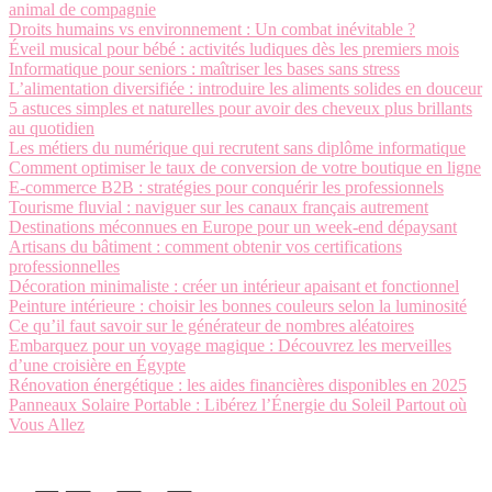
animal de compagnie
Droits humains vs environnement : Un combat inévitable ?
Éveil musical pour bébé : activités ludiques dès les premiers mois
Informatique pour seniors : maîtriser les bases sans stress
L’alimentation diversifiée : introduire les aliments solides en douceur
5 astuces simples et naturelles pour avoir des cheveux plus brillants
au quotidien
Les métiers du numérique qui recrutent sans diplôme informatique
Comment optimiser le taux de conversion de votre boutique en ligne
E-commerce B2B : stratégies pour conquérir les professionnels
Tourisme fluvial : naviguer sur les canaux français autrement
Destinations méconnues en Europe pour un week-end dépaysant
Artisans du bâtiment : comment obtenir vos certifications
professionnelles
Décoration minimaliste : créer un intérieur apaisant et fonctionnel
Peinture intérieure : choisir les bonnes couleurs selon la luminosité
Ce qu’il faut savoir sur le générateur de nombres aléatoires
Embarquez pour un voyage magique : Découvrez les merveilles
d’une croisière en Égypte
Rénovation énergétique : les aides financières disponibles en 2025
Panneaux Solaire Portable : Libérez l’Énergie du Soleil Partout où
Vous Allez