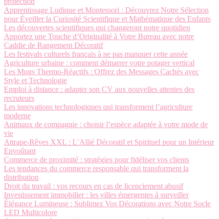
protection
Apprentissage Ludique et Montessori : Découvrez Notre Sélection
pour Éveiller la Curiosité Scientifique et Mathématique des Enfants
Les découvertes scientifiques qui changeront notre quotidien
Apportez une Touche d’Originalité à Votre Bureau avec notre
Caddie de Rangement Décoratif
Les festivals culturels français à ne pas manquer cette année
Agriculture urbaine : comment démarrer votre potager vertical
Les Mugs Thermo-Réactifs : Offrez des Messages Cachés avec
Style et Technologie
Emploi à distance : adapter son CV aux nouvelles attentes des
recruteurs
Les innovations technologiques qui transforment l’agriculture
moderne
Animaux de compagnie : choisir l’espèce adaptée à votre mode de
vie
Attrape-Rêves XXL : L’Allié Décoratif et Spirituel pour un Intérieur
Envoûtant
Commerce de proximité : stratégies pour fidéliser vos clients
Les tendances du commerce responsable qui transforment la
distribution
Droit du travail : vos recours en cas de licenciement abusif
Investissement immobilier : les villes émergentes à surveiller
Élégance Lumineuse : Sublimez Vos Décorations avec Notre Socle
LED Multicolore