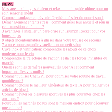
NEWS
Massage aux bougies chaleur et relaxation : le guide ultime pour un
soin sensoriel inédit
Comment soulager et prévenir l’érythème fessier du nourrisson ?
Déménagement enfants stress : comment gérer leur anxiété et réussir
cette transition en famille ?
3 avantages à installer un pare-brise sur Triumph Rocket pour vos
longs trajets
9 objets incontournables à glisser dans votre trousse de secours
7 astuces pour agrandir visuellement un petit salon
Cuve inox et vinification: comprendre les atouts de ce choix
moderne pour le vin
Comprendre la trajectoire de l’action Tesla : les forces invisibles du
marché
Quelles sont les dernières nouveautés OpenAI et comment
impactent-elles vos outils ?
Comment utiliser ChatGPT pour optimiser votre routine de travail
quotidienne ?
Comment choisir le meilleur générateur de texte IA pour rédiger vos
articles de blog ?
Comment éviter les blessures sportives les plus courantes chez les
amateurs ?
Pourquoi les marchés locaux sont le meilleur endroit pour découvrir
une culture ?