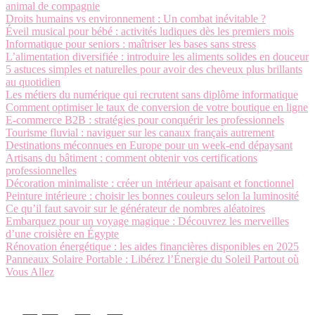
animal de compagnie
Droits humains vs environnement : Un combat inévitable ?
Éveil musical pour bébé : activités ludiques dès les premiers mois
Informatique pour seniors : maîtriser les bases sans stress
L’alimentation diversifiée : introduire les aliments solides en douceur
5 astuces simples et naturelles pour avoir des cheveux plus brillants
au quotidien
Les métiers du numérique qui recrutent sans diplôme informatique
Comment optimiser le taux de conversion de votre boutique en ligne
E-commerce B2B : stratégies pour conquérir les professionnels
Tourisme fluvial : naviguer sur les canaux français autrement
Destinations méconnues en Europe pour un week-end dépaysant
Artisans du bâtiment : comment obtenir vos certifications
professionnelles
Décoration minimaliste : créer un intérieur apaisant et fonctionnel
Peinture intérieure : choisir les bonnes couleurs selon la luminosité
Ce qu’il faut savoir sur le générateur de nombres aléatoires
Embarquez pour un voyage magique : Découvrez les merveilles
d’une croisière en Égypte
Rénovation énergétique : les aides financières disponibles en 2025
Panneaux Solaire Portable : Libérez l’Énergie du Soleil Partout où
Vous Allez