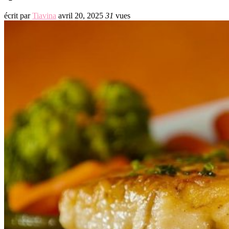
écrit par
Tiavina
avril 20, 2025
31
vues