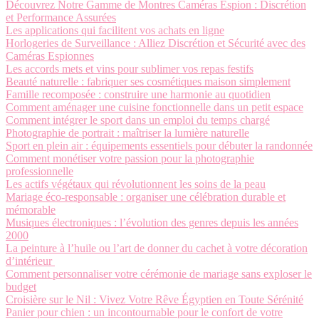
Découvrez Notre Gamme de Montres Caméras Espion : Discrétion
et Performance Assurées
Les applications qui facilitent vos achats en ligne
Horlogeries de Surveillance : Alliez Discrétion et Sécurité avec des
Caméras Espionnes
Les accords mets et vins pour sublimer vos repas festifs
Beauté naturelle : fabriquer ses cosmétiques maison simplement
Famille recomposée : construire une harmonie au quotidien
Comment aménager une cuisine fonctionnelle dans un petit espace
Comment intégrer le sport dans un emploi du temps chargé
Photographie de portrait : maîtriser la lumière naturelle
Sport en plein air : équipements essentiels pour débuter la randonnée
Comment monétiser votre passion pour la photographie
professionnelle
Les actifs végétaux qui révolutionnent les soins de la peau
Mariage éco-responsable : organiser une célébration durable et
mémorable
Musiques électroniques : l’évolution des genres depuis les années
2000
La peinture à l’huile ou l’art de donner du cachet à votre décoration
d’intérieur
Comment personnaliser votre cérémonie de mariage sans exploser le
budget
Croisière sur le Nil : Vivez Votre Rêve Égyptien en Toute Sérénité
Panier pour chien : un incontournable pour le confort de votre