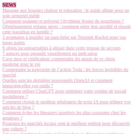
NEWS
Massage aux bougies chaleur et relaxation : le guide ultime pour un
soin sensoriel inédit
Comment soulager et prévenir l’érythème fessier du nourrisson ?
Déménagement enfants stress : comment gérer leur anxiété et réussir
cette transition en famille ?
3 avantages à installer un pare-brise sur Triumph Rocket pour vos
longs trajets
9 objets incontournables à glisser dans votre trousse de secours
7 astuces pour agrandir visuellement un petit salon
Cuve inox et vinification: comprendre les atouts de ce choix
moderne pour le vin
Comprendre la trajectoire de l’action Tesla : les forces invisibles du
marché
Quelles sont les dernières nouveautés OpenAI et comment
impactent-elles vos outils ?
Comment utiliser ChatGPT pour optimiser votre routine de travail
quotidienne ?
Comment choisir le meilleur générateur de texte IA pour rédiger vos
articles de blog ?
Comment éviter les blessures sportives les plus courantes chez les
amateurs ?
Pourquoi les marchés locaux sont le meilleur endroit pour découvrir
une culture ?