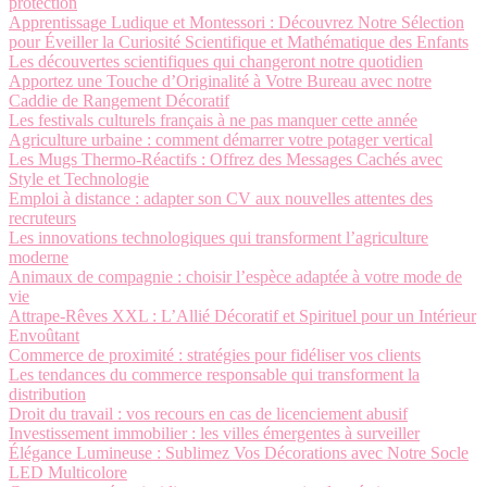
protection
Apprentissage Ludique et Montessori : Découvrez Notre Sélection
pour Éveiller la Curiosité Scientifique et Mathématique des Enfants
Les découvertes scientifiques qui changeront notre quotidien
Apportez une Touche d’Originalité à Votre Bureau avec notre
Caddie de Rangement Décoratif
Les festivals culturels français à ne pas manquer cette année
Agriculture urbaine : comment démarrer votre potager vertical
Les Mugs Thermo-Réactifs : Offrez des Messages Cachés avec
Style et Technologie
Emploi à distance : adapter son CV aux nouvelles attentes des
recruteurs
Les innovations technologiques qui transforment l’agriculture
moderne
Animaux de compagnie : choisir l’espèce adaptée à votre mode de
vie
Attrape-Rêves XXL : L’Allié Décoratif et Spirituel pour un Intérieur
Envoûtant
Commerce de proximité : stratégies pour fidéliser vos clients
Les tendances du commerce responsable qui transforment la
distribution
Droit du travail : vos recours en cas de licenciement abusif
Investissement immobilier : les villes émergentes à surveiller
Élégance Lumineuse : Sublimez Vos Décorations avec Notre Socle
LED Multicolore