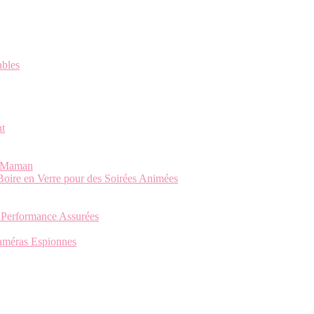
ables
nt
re Maman
Boire en Verre pour des Soirées Animées
 Performance Assurées
 Caméras Espionnes