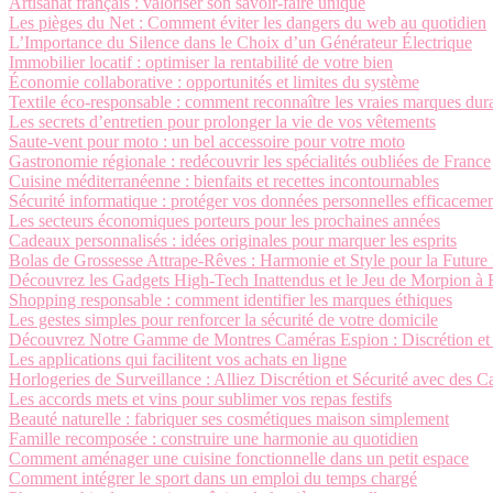
Artisanat français : valoriser son savoir-faire unique
Les pièges du Net : Comment éviter les dangers du web au quotidien
L’Importance du Silence dans le Choix d’un Générateur Électrique
Immobilier locatif : optimiser la rentabilité de votre bien
Économie collaborative : opportunités et limites du système
Textile éco-responsable : comment reconnaître les vraies marques dur
Les secrets d’entretien pour prolonger la vie de vos vêtements
Saute-vent pour moto : un bel accessoire pour votre moto
Gastronomie régionale : redécouvrir les spécialités oubliées de France
Cuisine méditerranéenne : bienfaits et recettes incontournables
Sécurité informatique : protéger vos données personnelles efficaceme
Les secteurs économiques porteurs pour les prochaines années
Cadeaux personnalisés : idées originales pour marquer les esprits
Bolas de Grossesse Attrape-Rêves : Harmonie et Style pour la Futu
Découvrez les Gadgets High-Tech Inattendus et le Jeu de Morpion à 
Shopping responsable : comment identifier les marques éthiques
Les gestes simples pour renforcer la sécurité de votre domicile
Découvrez Notre Gamme de Montres Caméras Espion : Discrétion et
Les applications qui facilitent vos achats en ligne
Horlogeries de Surveillance : Alliez Discrétion et Sécurité avec des
Les accords mets et vins pour sublimer vos repas festifs
Beauté naturelle : fabriquer ses cosmétiques maison simplement
Famille recomposée : construire une harmonie au quotidien
Comment aménager une cuisine fonctionnelle dans un petit espace
Comment intégrer le sport dans un emploi du temps chargé