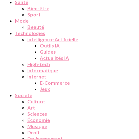
Santé
Bien-être
Sport
Mode
Beauté
Technologies
Intelligence Artificielle
Outils IA
Guides
Actualités IA
High-tech
Informatique
Internet
E-Commerce
Jeux
Société
Culture
Art
Sciences
Économie
Musique
Droit
Environnement