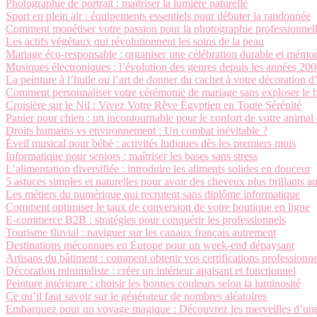
Photographie de portrait : maîtriser la lumière naturelle
Sport en plein air : équipements essentiels pour débuter la randonnée
Comment monétiser votre passion pour la photographie professionnel
Les actifs végétaux qui révolutionnent les soins de la peau
Mariage éco-responsable : organiser une célébration durable et mémo
Musiques électroniques : l’évolution des genres depuis les années 20
La peinture à l’huile ou l’art de donner du cachet à votre décoration d
Comment personnaliser votre cérémonie de mariage sans exploser le 
Croisière sur le Nil : Vivez Votre Rêve Égyptien en Toute Sérénité
Panier pour chien : un incontournable pour le confort de votre anima
Droits humains vs environnement : Un combat inévitable ?
Éveil musical pour bébé : activités ludiques dès les premiers mois
Informatique pour seniors : maîtriser les bases sans stress
L’alimentation diversifiée : introduire les aliments solides en douceur
5 astuces simples et naturelles pour avoir des cheveux plus brillants a
Les métiers du numérique qui recrutent sans diplôme informatique
Comment optimiser le taux de conversion de votre boutique en ligne
E-commerce B2B : stratégies pour conquérir les professionnels
Tourisme fluvial : naviguer sur les canaux français autrement
Destinations méconnues en Europe pour un week-end dépaysant
Artisans du bâtiment : comment obtenir vos certifications professionne
Décoration minimaliste : créer un intérieur apaisant et fonctionnel
Peinture intérieure : choisir les bonnes couleurs selon la luminosité
Ce qu’il faut savoir sur le générateur de nombres aléatoires
Embarquez pour un voyage magique : Découvrez les merveilles d’une