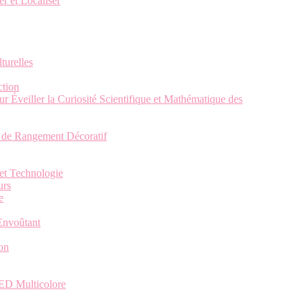
r et Localiser
turelles
ction
 Éveiller la Curiosité Scientifique et Mathématique des
e de Rangement Décoratif
et Technologie
urs
e
 Envoûtant
ion
ED Multicolore