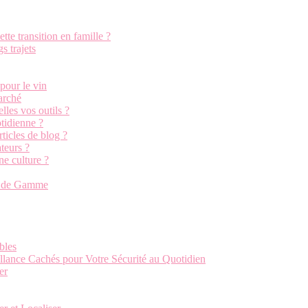
te transition en famille ?
s trajets
pour le vin
marché
les vos outils ?
tidienne ?
ticles de blog ?
teurs ?
ne culture ?
ut de Gamme
bles
llance Cachés pour Votre Sécurité au Quotidien
er