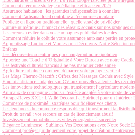
Mouchards et Traceurs GPS : La Technologie Discrète pour Enregistre
Comment créer une stratégie médiatique efficace en 2025
Assurance habitation : les garanties indispensables à connaître
Comment l’artisanat local contribue à l’économie circulaire
Publicité en ligne ou traditionnelle : quelle stratégie privilégier
Culture numérique : l’impact des réseaux sociaux sur nos pratiques cul
Les erreurs à éviter dans vos campagnes publicitaires locales
Comment réduire le coût de votre assurance auto sans perdre en prote
Apprentissage Ludique et Montessori : Découvrez Notre Sélection pour
Enfants
Les découvertes scientifiques qui changeront notre quotidien
Apportez une Touche d’Originalité à Votre Bureau avec notre Caddi
Les festivals culturels français à ne pas manquer cette année
Agriculture urbaine : comment démarrer votre potager vertical
Les Mugs Thermo-Réactifs : Offrez des Messages Cachés avec Style 
Emploi à distance : adapter son CV aux nouvelles attentes des recrute
Les innovations technologiques qui transforment l’agriculture modern
Animaux de compagnie : choisir l’espèce adaptée à votre mode de vie
Attrape-Rêves XXL : L’Allié Décoratif et Spirituel pour un Intérieur
Commerce de proximité : stratégies pour fidéliser vos clients
Les tendances du commerce responsable qui transforment la distribut
Droit du travail : vos recours en cas de licenciement abusif
Investissement immobilier : les villes émergentes à surveiller
Élégance Lumineuse : Sublimez Vos Décorations avec Notre Socle L
Comment protéger juridiquement votre projet de création d’entreprise