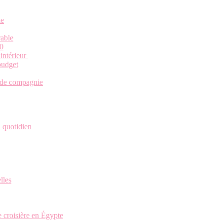
le
rable
00
’intérieur
budget
l de compagnie
u quotidien
lles
 croisière en Égypte