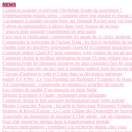
NEWS
Comment soulager et prévenir l’érythème fessier du nourrisson ?
Déménagement enfants stress : comment gérer leur anxiété et réussir cet
3 avantages à installer un pare-brise sur Triumph Rocket pour vos long
9 objets incontournables à glisser dans votre trousse de secours
7 astuces pour agrandir visuellement un petit salon
Cuve inox et vinification: comprendre les atouts de ce choix moderne 
Comprendre la trajectoire de l’action Tesla : les forces invisibles du 
Quelles sont les dernières nouveautés OpenAI et comment impactent-el
Comment utiliser ChatGPT pour optimiser votre routine de travail quo
Comment choisir le meilleur générateur de texte IA pour rédiger vos ar
Comment éviter les blessures sportives les plus courantes chez les ama
Pourquoi les marchés locaux sont le meilleur endroit pour découvrir u
7 façons d’intégrer le rotin et l’osier dans sa décoration intérieure
realme GT 8 Pro : Le Vrai Flagship qui Redéfinit l’Exigence du Ha
Art contemporain : comprendre les tendances actuelles du marché
Les critères de qualité d’un annuaire en ligne fiable
Débuter la peinture à l’huile : techniques pour débutants
Comment choisir le bon annuaire professionnel pour votre activité
Montre Connectée Traceur : Sécurité et Suivi pour Personnes Vulnéra
Horloge & Réveil Espion : Le Guide Ultime des Dispositifs de Survei
Apprendre un instrument de musique à l’âge adulte : par où commenc
Quel rôle jouent les médias dans la transformation digitale
Sciences participatives : contribuer à la recherche depuis chez vous