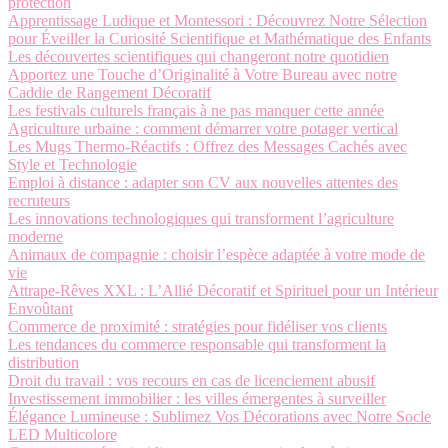
protection
Apprentissage Ludique et Montessori : Découvrez Notre Sélection
pour Éveiller la Curiosité Scientifique et Mathématique des Enfants
Les découvertes scientifiques qui changeront notre quotidien
Apportez une Touche d’Originalité à Votre Bureau avec notre
Caddie de Rangement Décoratif
Les festivals culturels français à ne pas manquer cette année
Agriculture urbaine : comment démarrer votre potager vertical
Les Mugs Thermo-Réactifs : Offrez des Messages Cachés avec
Style et Technologie
Emploi à distance : adapter son CV aux nouvelles attentes des
recruteurs
Les innovations technologiques qui transforment l’agriculture
moderne
Animaux de compagnie : choisir l’espèce adaptée à votre mode de
vie
Attrape-Rêves XXL : L’Allié Décoratif et Spirituel pour un Intérieur
Envoûtant
Commerce de proximité : stratégies pour fidéliser vos clients
Les tendances du commerce responsable qui transforment la
distribution
Droit du travail : vos recours en cas de licenciement abusif
Investissement immobilier : les villes émergentes à surveiller
Élégance Lumineuse : Sublimez Vos Décorations avec Notre Socle
LED Multicolore