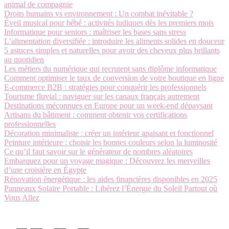
animal de compagnie
Droits humains vs environnement : Un combat inévitable ?
Éveil musical pour bébé : activités ludiques dès les premiers mois
Informatique pour seniors : maîtriser les bases sans stress
L’alimentation diversifiée : introduire les aliments solides en douceur
5 astuces simples et naturelles pour avoir des cheveux plus brillants
au quotidien
Les métiers du numérique qui recrutent sans diplôme informatique
Comment optimiser le taux de conversion de votre boutique en ligne
E-commerce B2B : stratégies pour conquérir les professionnels
Tourisme fluvial : naviguer sur les canaux français autrement
Destinations méconnues en Europe pour un week-end dépaysant
Artisans du bâtiment : comment obtenir vos certifications
professionnelles
Décoration minimaliste : créer un intérieur apaisant et fonctionnel
Peinture intérieure : choisir les bonnes couleurs selon la luminosité
Ce qu’il faut savoir sur le générateur de nombres aléatoires
Embarquez pour un voyage magique : Découvrez les merveilles
d’une croisière en Égypte
Rénovation énergétique : les aides financières disponibles en 2025
Panneaux Solaire Portable : Libérez l’Énergie du Soleil Partout où
Vous Allez