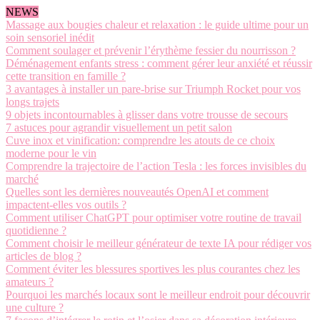
NEWS
Massage aux bougies chaleur et relaxation : le guide ultime pour un
soin sensoriel inédit
Comment soulager et prévenir l’érythème fessier du nourrisson ?
Déménagement enfants stress : comment gérer leur anxiété et réussir
cette transition en famille ?
3 avantages à installer un pare-brise sur Triumph Rocket pour vos
longs trajets
9 objets incontournables à glisser dans votre trousse de secours
7 astuces pour agrandir visuellement un petit salon
Cuve inox et vinification: comprendre les atouts de ce choix
moderne pour le vin
Comprendre la trajectoire de l’action Tesla : les forces invisibles du
marché
Quelles sont les dernières nouveautés OpenAI et comment
impactent-elles vos outils ?
Comment utiliser ChatGPT pour optimiser votre routine de travail
quotidienne ?
Comment choisir le meilleur générateur de texte IA pour rédiger vos
articles de blog ?
Comment éviter les blessures sportives les plus courantes chez les
amateurs ?
Pourquoi les marchés locaux sont le meilleur endroit pour découvrir
une culture ?