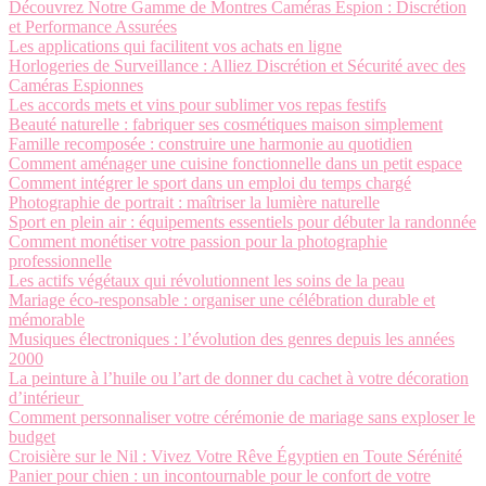
Découvrez Notre Gamme de Montres Caméras Espion : Discrétion
et Performance Assurées
Les applications qui facilitent vos achats en ligne
Horlogeries de Surveillance : Alliez Discrétion et Sécurité avec des
Caméras Espionnes
Les accords mets et vins pour sublimer vos repas festifs
Beauté naturelle : fabriquer ses cosmétiques maison simplement
Famille recomposée : construire une harmonie au quotidien
Comment aménager une cuisine fonctionnelle dans un petit espace
Comment intégrer le sport dans un emploi du temps chargé
Photographie de portrait : maîtriser la lumière naturelle
Sport en plein air : équipements essentiels pour débuter la randonnée
Comment monétiser votre passion pour la photographie
professionnelle
Les actifs végétaux qui révolutionnent les soins de la peau
Mariage éco-responsable : organiser une célébration durable et
mémorable
Musiques électroniques : l’évolution des genres depuis les années
2000
La peinture à l’huile ou l’art de donner du cachet à votre décoration
d’intérieur
Comment personnaliser votre cérémonie de mariage sans exploser le
budget
Croisière sur le Nil : Vivez Votre Rêve Égyptien en Toute Sérénité
Panier pour chien : un incontournable pour le confort de votre