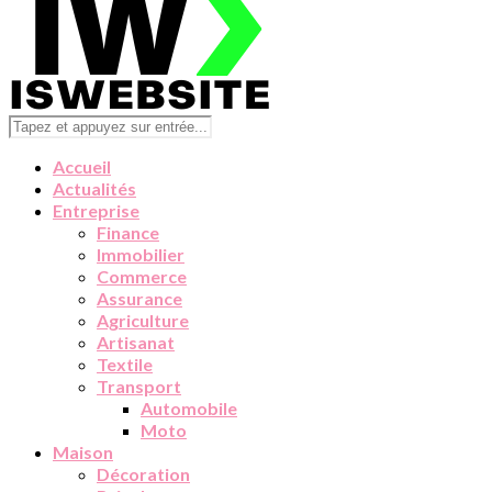
Accueil
Actualités
Entreprise
Finance
Immobilier
Commerce
Assurance
Agriculture
Artisanat
Textile
Transport
Automobile
Moto
Maison
Décoration